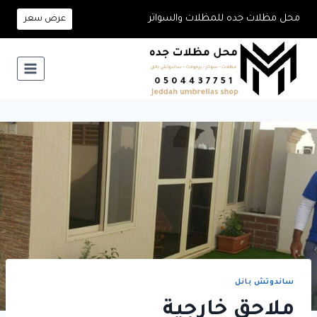
لتجاوز
محل مظلات جده للمظلات والسواتر
عرض سعر
لى
لمحتوى
ساندوتش بانل
ملاحق خارجية