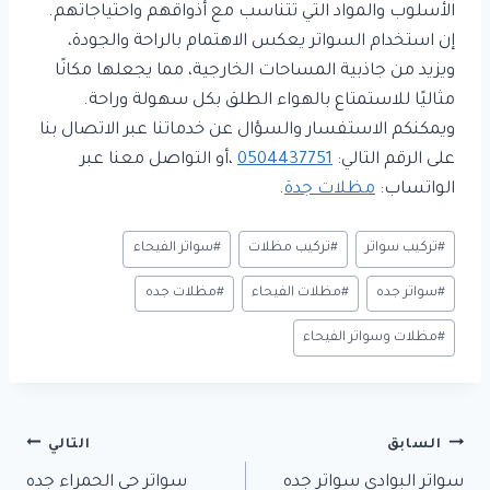
الأسلوب والمواد التي تتناسب مع أذواقهم واحتياجاتهم.
إن استخدام السواتر يعكس الاهتمام بالراحة والجودة،
ويزيد من جاذبية المساحات الخارجية، مما يجعلها مكانًا
مثاليًا للاستمتاع بالهواء الطلق بكل سهولة وراحة.
ويمكنكم الاستفسار والسؤال عن خدماتنا عبر الاتصال بنا
على الرقم التالي:
0504437751
،أو التواصل معنا عبر
الواتساب:
مظلات جدة
.
وسوم
#
تركيب سواتر
#
تركيب مظلات
#
سواتر الفيحاء
المقال:
#
سواتر جده
#
مظلات الفيحاء
#
مظلات جده
#
مظلات وسواتر الفيحاء
تصفّح
السابق
التالي
سواتر البوادي سواتر جده
سواتر حي الحمراء جده