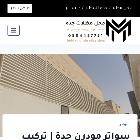
لتجاوز
محل مظلات جده للمظلات والسواتر
عرض سعر
لى
لمحتوى
سواتر
سواتر مودرن جدة | تركيب