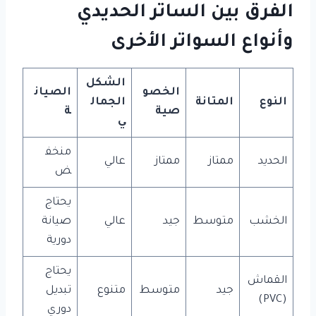
الفرق بين الساتر الحديدي
وأنواع السواتر الأخرى
الشكل
الخصو
الصيان
النوع
المتانة
الجمال
صية
ة
ي
منخف
الحديد
ممتاز
ممتاز
عالي
ض
يحتاج
الخشب
متوسط
جيد
عالي
صيانة
دورية
يحتاج
القماش
جيد
متوسط
متنوع
تبديل
(PVC)
دوري