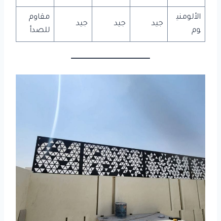
الألومني
مقاوم
جيد
جيد
جيد
وم
للصدأ