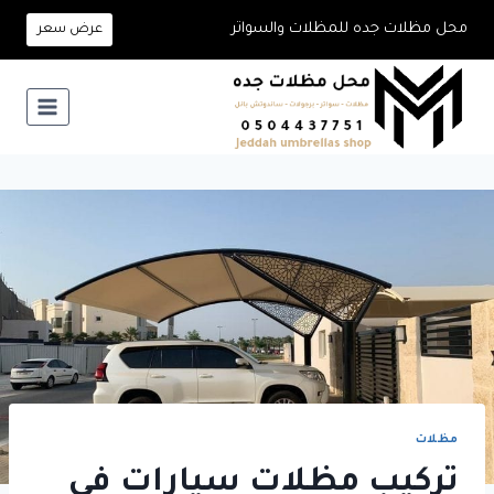
لتجاوز
محل مظلات جده للمظلات والسواتر
عرض سعر
لى
لمحتوى
مظلات
تركيب مظلات سيارات في