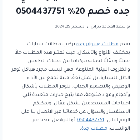
جده خصم 20% 0504437751
بواسطة
الفخامة ديزاين
ديسمبر 25, 2024
تقدم
مظلات وسواتر جدة
تركيب مظلات سيارات
بمختلف الأنواع والأشكال، حيث تعتبر هذه المظلات حلاً
عمليًا وفعّالًا لحماية مركباتنا من تقلبات الطقس
والظروف البيئية المتنوعة. فهي ليست مجرد هياكل توفر
الظل للسيارة، بل تمثل تحفًا فنية تجمع بين الأداء
الوظيفي والتصميم الجذاب. تتوفر المظلات بأشكال
وأحجام ومواد متنوعة، مما يتيح خيارات متعددة تلبي
احتياجات المستخدمين بشكل فعّال. ويمكنكم
الاستفسار والسؤال عن خدماتنا عبر الاتصال بنا على
الرقم التالي:
0504437751
،أو التواصل معنا عبر
الواتساب:
مظلات جدة
.