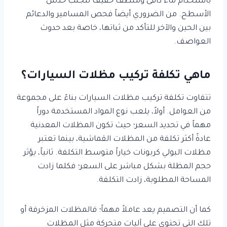
باستخدام ماء دافئ ومنظف خفيف لتجنب خدش
الأسطح. من الضروري أيضاً فحص المسامير والدعائم
بين الحين والآخر للتأكد من ثباتها، خاصة بعد حدوث
العواصف.
ماهي تكلفة تركيب مظلات السيارات؟
تتفاوت تكلفة تركيب مظلات السيارات بناءً على مجموعة
من العوامل. أولاً، يلعب نوع المواد المستخدمة دوراً
مهماً في تحديد السعر؛ حيث تكون المظلات المعدنية
عادةً أكثر تكلفة من المظلات القماشية، بينما تعتبر
مظلات البولي كربونات خياراً متوسط التكلفة. ثانياً، يؤثر
حجم المظلة بشكل مباشر على السعر؛ فكلما زادت
المساحة المطلوبة، زادت التكلفة.
كما أن التصميم يعد عاملاً مهماً؛ فالمظلات المزخرفة أو
تلك التي تحتوي على آليات متحركة مثل المظلات