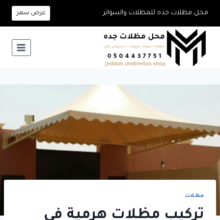
لتجاوز
محل مظلات جده للمظلات والسواتر
عرض سعر
لى
لمحتوى
مظلات
تركيب مظلات هرمية في