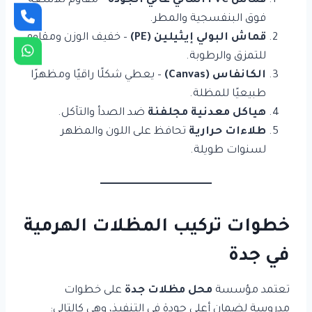
قماش PVC ألماني عالي الجودة
– مقاوم للأشعة
فوق البنفسجية والمطر.
قماش البولي إيثيلين (PE)
– خفيف الوزن ومقاوم
للتمزق والرطوبة.
الكانفاس (Canvas)
– يعطي شكلًا راقيًا ومظهرًا
طبيعيًا للمظلة.
هياكل معدنية مجلفنة
ضد الصدأ والتآكل.
طلاءات حرارية
تحافظ على اللون والمظهر
لسنوات طويلة.
خطوات تركيب المظلات الهرمية
في جدة
تعتمد مؤسسة
محل مظلات جدة
على خطوات
مدروسة لضمان أعلى جودة في التنفيذ، وهي كالتالي: