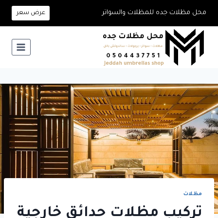
لتجاوز
محل مظلات جده للمظلات والسواتر
عرض سعر
لى
لمحتوى
مظلات
تركيب مظلات حدائق خارجية