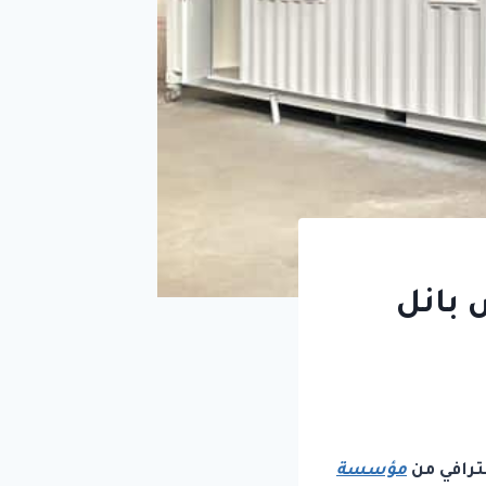
 بانل
ترافي من
مؤسسة