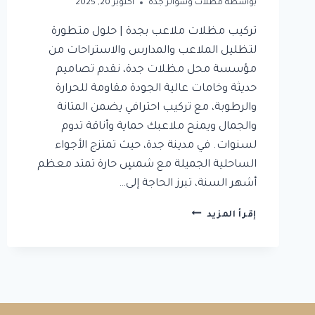
بواسطة
مظلات وسواتر جدة
أكتوبر 20, 2025
تركيب مظلات ملاعب بجدة | حلول متطورة
لتظليل الملاعب والمدارس والاستراحات من
مؤسسة محل مظلات جدة، نقدم تصاميم
حديثة وخامات عالية الجودة مقاومة للحرارة
والرطوبة، مع تركيب احترافي يضمن المتانة
والجمال ويمنح ملاعبك حماية وأناقة تدوم
لسنوات. في مدينة جدة، حيث تمتزج الأجواء
الساحلية الجميلة مع شمسٍ حارة تمتد معظم
أشهر السنة، تبرز الحاجة إلى…
تركيب
إقرأ المزيد
مظلات
ملاعب
بجدة
|
حلول
متطورة
لتظليل