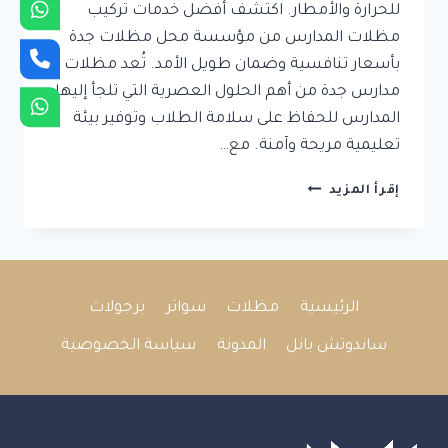
للحرارة والأمطار. اكتشف أفضل خدمات تركيب
مظلات المدارس من مؤسسة محل مظلات جدة
بأسعار تنافسية وضمان طويل الأمد. تُعد مظلات
مدارس جدة من أهم الحلول العصرية التي تلجأ إليها
المدارس للحفاظ على سلامة الطلاب وتوفير بيئة
تعليمية مريحة وآمنة. مع…
مظلات
إقرأ المزيد
مدارس
جدة:
جودة
عالية
تحافظ
الرئيسية
مظلات
سواتر
برجولات
على
راحة
ساندوتش بانل
المدونة
سياسة الخصوصية
الطلاب