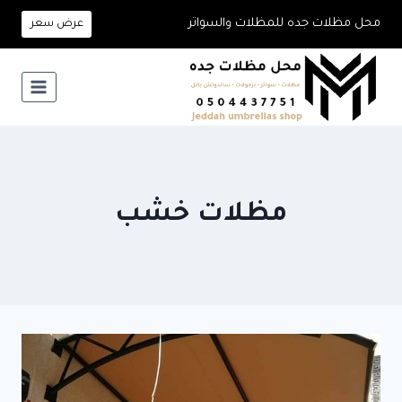
لتجاوز
محل مظلات جده للمظلات والسواتر
عرض سعر
لى
لمحتوى
مظلات خشب