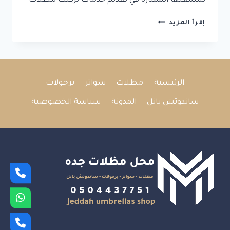
بسمعتها الممتازة في تقديم خدمات تركيب مظلات
تركيب
إقرأ المزيد
مظلات
جده
2025
|
0504437751
الرئيسية
مظلات
سواتر
برجولات
ساندوتش بانل
المدونة
سياسة الخصوصية