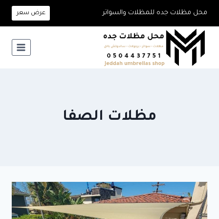
لتجاوز
محل مظلات جده للمظلات والسواتر
عرض سعر
لى
لمحتوى
مظلات الصفا