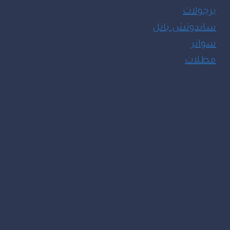
برجولات
ساندوتش بانل
سواتر
مظلات