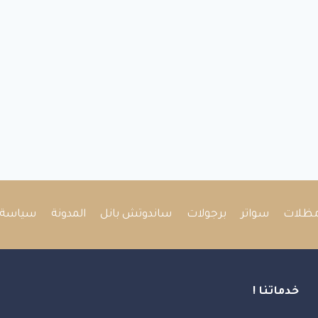
ظلات
سواتر
برجولات
ساندوتش بانل
المدونة
سياسة 
خدماتنا !