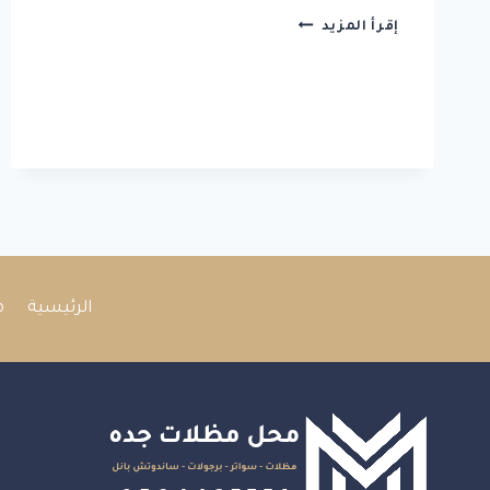
مقاول
إقرأ المزيد
تركيب
ساندوتش
بانل
جده
الرئيسية
م