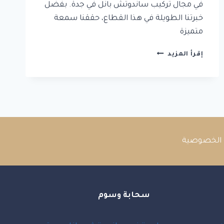
في مجال تركيب ساندوتش بانل في جدة. بفضل
خبرتنا الطويلة في هذا القطاع، حققنا سمعة
متميزة
مقاول
إقرأ المزيد
تركيب
ساندوتش
بانل
وتركيب
غرف
ساندوتش
بانل
وسقف
الخصوصية
ساندوتش
بانل
سحابة وسوم