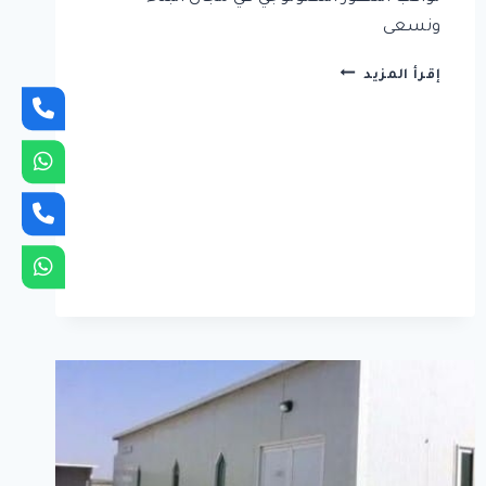
ونسعى
تركيب
إقرأ المزيد
ملاحق
ساندوتش
بانل
بجدة