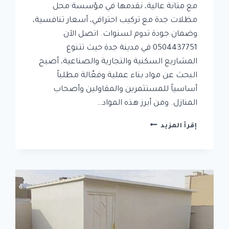
مع متانة عالية، نقدمها في مؤسسة محل
مظلات جدة مع تركيب احترافي، أسعار تنافسية،
وضمان جودة تدوم لسنوات. اتصل الآن
0504437751 في مدينة جدة حيث تتنوع
المشاريع السكنية والتجارية والصناعية، أصبح
البحث عن مواد بناء عملية وفعّالة مطلباً
أساسياً للمستثمرين والمقاولين وأصحاب
المنازل. ومن أبرز هذه المواد…
ألواح
إقرأ المزيد
ساندوتش
بانل
في
جدة:
عزل
حراري
وصوتي
مع
متانة