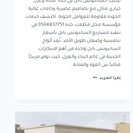
تركيب الساندوتش بانل في جدة: متانة وعزل
حراري مثالي مع تصاميم عصرية وخامات عالية
الجودة مقاومة للعوامل الجوية. اكتشف خدمات
مؤسسة محل مظلات جدة 0504437751 في
تنفيذ مشاريع الساندوتش بانل بأسعار
تنافسية وضمان طويل الأمد. تُعد ألواح
الساندوتش بانل واحدة من أهم الابتكارات
الحديثة في عالم البناء والعزل، حيث توفر مزيجاً
مثالياً بين القوة والمتانة…
تركيب
إقرأ المزيد
الساندوتش
بانل
في
جدة:
متانة
وعزل
حراري
مثالي