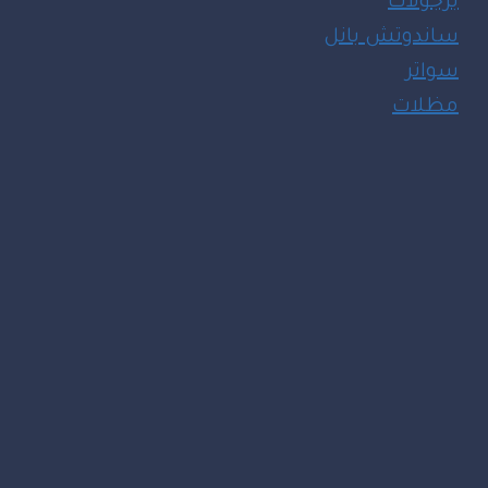
برجولات
ساندوتش بانل
سواتر
مظلات