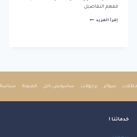
ففهم التفاصيل
غرف
إقرأ المزيد
ساندوتش
بانل
في
جدة
|
اسعار
الساندوتش
بانل
في
جدة
ظلات
سواتر
برجولات
ساندوتش بانل
المدونة
سياسة 
خدماتنا !