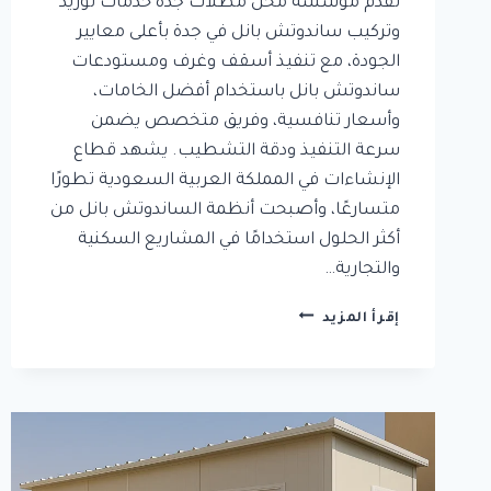
تقدم مؤسسة محل مظلات جدة خدمات توريد
وتركيب ساندوتش بانل في جدة بأعلى معايير
الجودة، مع تنفيذ أسقف وغرف ومستودعات
ساندوتش بانل باستخدام أفضل الخامات،
وأسعار تنافسية، وفريق متخصص يضمن
سرعة التنفيذ ودقة التشطيب. يشهد قطاع
الإنشاءات في المملكة العربية السعودية تطورًا
متسارعًا، وأصبحت أنظمة الساندوتش بانل من
أكثر الحلول استخدامًا في المشاريع السكنية
والتجارية…
توريد
إقرأ المزيد
وتركيب
ساندوتش
بانل
في
جدة
|
أسقف