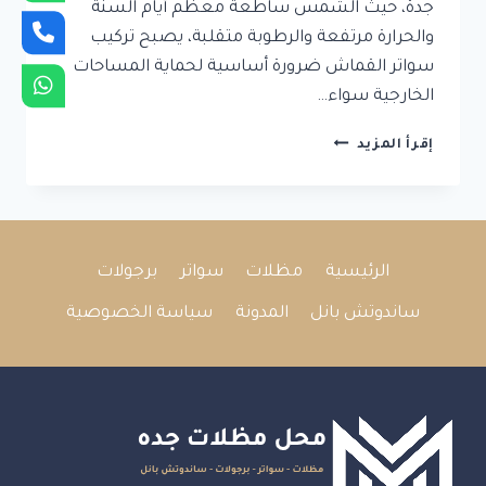
جدة، حيث الشمس ساطعة معظم أيام السنة
والحرارة مرتفعة والرطوبة متقلبة، يصبح تركيب
سواتر القماش ضرورة أساسية لحماية المساحات
الخارجية سواء…
تركيب
إقرأ المزيد
سواتر
قماش
في
جدة
–
الرئيسية
مظلات
سواتر
برجولات
جودة
مضمونة
ساندوتش بانل
المدونة
سياسة الخصوصية
وسرعة
تنفيذ