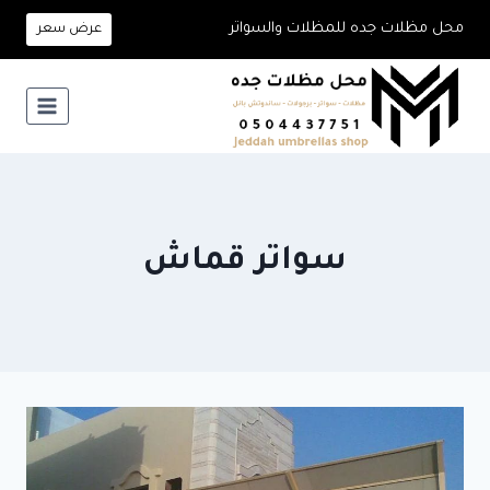
لتجاوز
محل مظلات جده للمظلات والسواتر
عرض سعر
لى
لمحتوى
سواتر قماش