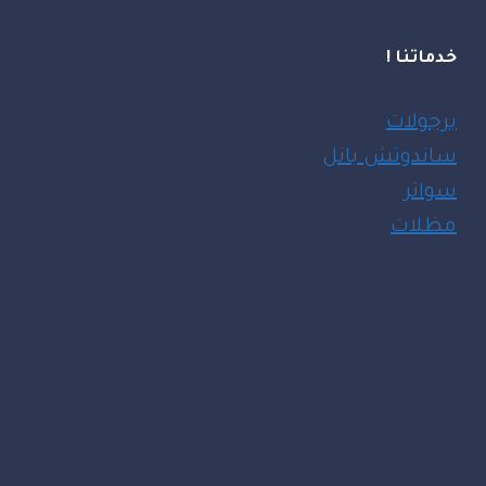
خدماتنا !
برجولات
ساندوتش بانل
سواتر
مظلات