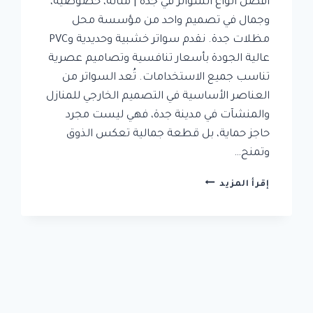
أفضل أنواع السواتر في جدة | متانة، خصوصية،
وجمال في تصميم واحد من مؤسسة محل
مظلات جدة. نقدم سواتر خشبية وحديدية وPVC
عالية الجودة بأسعار تنافسية وتصاميم عصرية
تناسب جميع الاستخدامات. تُعد السواتر من
العناصر الأساسية في التصميم الخارجي للمنازل
والمنشآت في مدينة جدة، فهي ليست مجرد
حاجز حماية، بل قطعة جمالية تعكس الذوق
وتمنح…
أفضل
إقرأ المزيد
أنواع
السواتر
في
جدة
|
متانة،
خصوصية،
وجمال
في