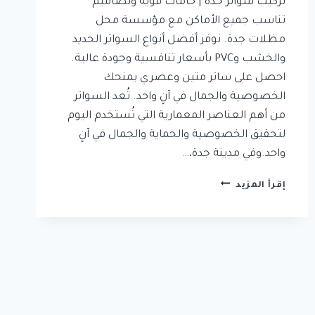
تركيب سواتر جدة | خامات قوية وتصاميم
تناسب جميع الأماكن مع مؤسسة محل
مظلات جدة. نوفر أفضل أنواع السواتر الحديد
والخشب وPVC بأسعار تنافسية وجودة عالية.
احصل على ساتر متين وعصري يمنحك
الخصوصية والجمال في آنٍ واحد. تُعد السواتر
من أهم العناصر المعمارية التي تُستخدم اليوم
لتحقيق الخصوصية والحماية والجمال في آنٍ
واحد.وفي مدينة جدة،…
تركيب
إقرأ المزيد
سواتر
جدة
|
خامات
قوية
وتصاميم
تناسب
جميع
الأماكن