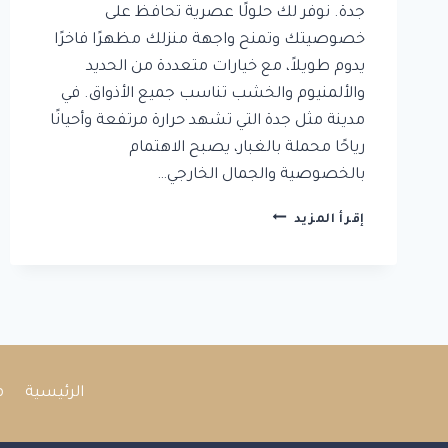
جدة. نوفر لك حلولًا عصرية تحافظ على
خصوصيتك وتمنح واجهة منزلك مظهرًا فاخرًا
يدوم طويلاً، مع خيارات متعددة من الحديد
والألمنيوم والخشب تناسب جميع الأذواق. في
مدينة مثل جدة التي تشهد حرارة مرتفعة وأحيانًا
رياحًا محملة بالغبار، يصبح الاهتمام
بالخصوصية والجمال الخارجي…
سواتر
إقرأ المزيد
جدران
جدة:
أفضل
التصاميم
والخامات
لحماية
وأناقة
منزلك
الرئيسية
م