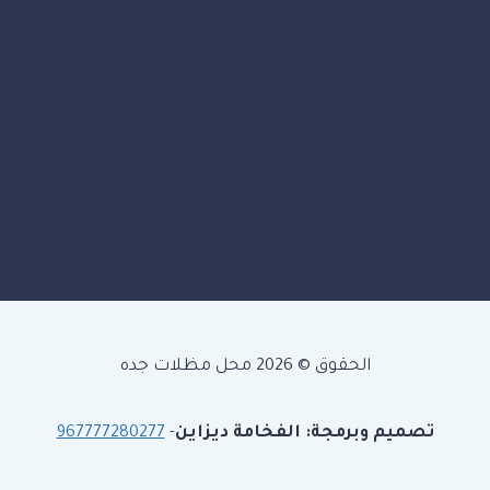
الحقوق © 2026 محل مظلات جده
تصميم وبرمجة: الفخامة ديزاين
-
967777280277