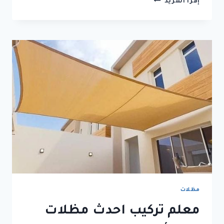
إقرأ المزيد
الصفاء
مظلات
جده
مظلات
معلم تركيب احدث مظلات