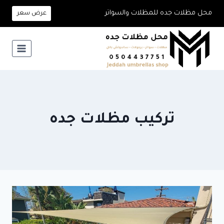
لتجاوز
محل مظلات جده للمظلات والسواتر
عرض سعر
لى
لمحتوى
تركيب مظلات جده