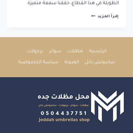
الطويلة في هذا القطاع، حققنا سمعة متميزة
مقاول
إقرأ المزيد
تركيب
ساندوتش
بانل
وتركيب
غرف
الرئيسية
مظلات
سواتر
برجولات
ساندوتش
بانل
ساندوتش بانل
المدونة
سياسة الخصوصية
وسقف
ساندوتش
بانل