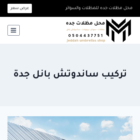
لتجاوز
محل مظلات جده للمظلات والسواتر
عرض سعر
لى
لمحتوى
تركيب ساندوتش بانل جدة