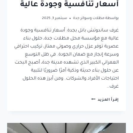
أسعار تنافسية وجودة عالية
بواسطة
مظلات وسواتر جدة
سبتمبر 3, 2025
غرف ساندوتش بانل بجدة: أسعار تنافسية وجودة
عالية مع مؤسسة محل مظلات جدة، حلول بناء
عصرية توفر عزل حراري وصوتي ممتاز، تركيب احترافي
وسرعة إنجاز مع ضمان الجودة. في ظل التوسع
العمراني الكبير الذي تشهده مدينة جدة، أصبح البحث
عن حلول بناء حديثة وذكية أمرًا ضروريًا لتلبية
احتياجات الأفراد والشركات. ومن أبرز هذه الحلول
غرف…
غرف
إقرأ المزيد
ساندوتش
بانل
بجدة:
أسعار
تنافسية