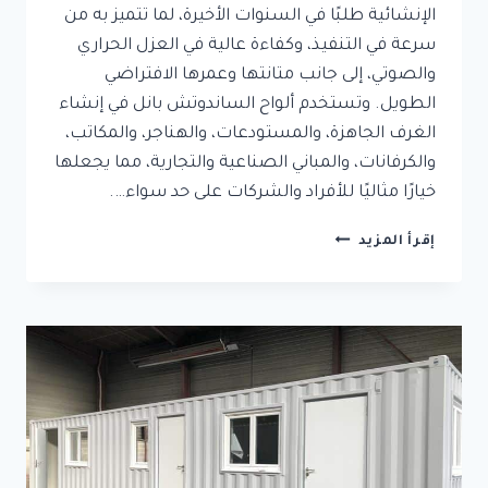
الإنشائية طلبًا في السنوات الأخيرة، لما تتميز به من
سرعة في التنفيذ، وكفاءة عالية في العزل الحراري
والصوتي، إلى جانب متانتها وعمرها الافتراضي
الطويل. وتستخدم ألواح الساندوتش بانل في إنشاء
الغرف الجاهزة، والمستودعات، والهناجر، والمكاتب،
والكرفانات، والمباني الصناعية والتجارية، مما يجعلها
خيارًا مثاليًا للأفراد والشركات على حد سواء….
ساندوتش
إقرأ المزيد
بانل
جدة
|
معلم
تركيب
غرف
ساندوتش
بانل
باحترافية
وضمان