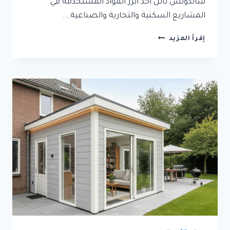
ساندوتش بانل أحد أبرز المواد المستخدمة في
المشاريع السكنية والتجارية والصناعية….
تركيب
إقرأ المزيد
الواح
ساندوتش
بانل
في
جدة
|
ساندوتش
بانل
عازل
للحرارة