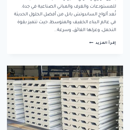
للمستودعات والغرف والمباني الصناعية في جدة.
تُعد ألواح الساندوتش بانل من أفضل الحلول الحديثة
في عالم البناء الخفيف والمتوسط، حيث تتميز بقوة
التحمل، وعزلها الفائق، وسرعة…
تركيب
إقرأ المزيد
ساندوتش
بانل
جدة
|
غرف
ساندوتش
بانل
معزولة
بجودة
عالية