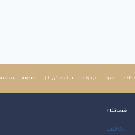
ظلات
سواتر
برجولات
ساندوتش بانل
المدونة
سياسة 
خدماتنا !
برجولات