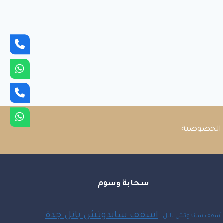
الخصوصية
سحابة وسوم
اسقف ساندوتش بانل جدة
أسقف ساندوتش بانل