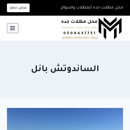
لتجاوز
محل مظلات جده للمظلات والسواتر
عرض سعر
لى
لمحتوى
الساندوتش بانل