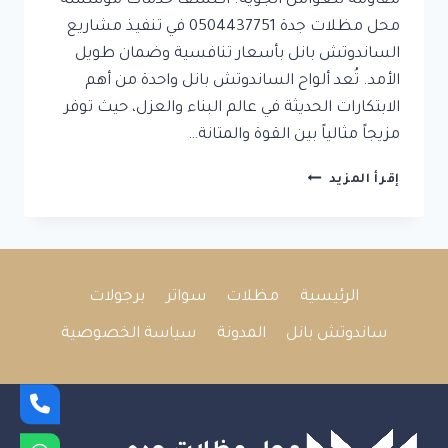
مقاومة للعوامل الجوية. اكتشف خدمات مؤسسة
محل مظلات جدة 0504437751 في تنفيذ مشاريع
الساندوتش بانل بأسعار تنافسية وضمان طويل
الأمد. تُعد ألواح الساندوتش بانل واحدة من أهم
الابتكارات الحديثة في عالم البناء والعزل، حيث توفر
مزيجاً مثالياً بين القوة والمتانة…
تركيب
إقرأ المزيد
الساندوتش
بانل
في
جدة:
متانة
الرئيسية
مظلات
سواتر
برجولات
وعزل
حراري
ساندوتش بانل
المدونة
سياسة الخصوصية
مثالي