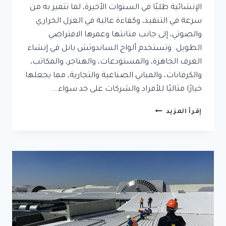
الإنشائية طلبًا في السنوات الأخيرة، لما تتميز به من
سرعة في التنفيذ، وكفاءة عالية في العزل الحراري
والصوتي، إلى جانب متانتها وعمرها الافتراضي
الطويل. وتستخدم ألواح الساندوتش بانل في إنشاء
الغرف الجاهزة، والمستودعات، والهناجر، والمكاتب،
والكرفانات، والمباني الصناعية والتجارية، مما يجعلها
خيارًا مثاليًا للأفراد والشركات على حد سواء….
ساندوتش
إقرأ المزيد
بانل
جدة
|
معلم
تركيب
غرف
ساندوتش
بانل
باحترافية
وضمان