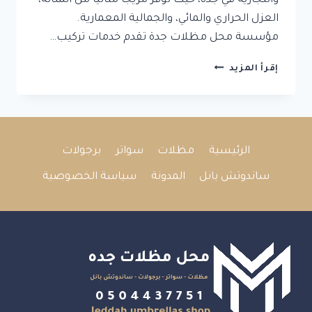
والتجارية في جدة، حيث توفر مزيجًا مثاليًا من المتانة،
العزل الحراري والمائي، والجمالية المعمارية.
مؤسسة محل مظلات جدة تقدم خدمات تركيب…
تركيب
إقرأ المزيد
اسقف
ساندوتش
بانل
في
جدة:
الرئيسية
مظلات
سواتر
برجولات
مقاومة
الحرارة
ساندوتش بانل
المدونة
سياسة الخصوصية
والأمطار
بأسلوب
احترافي