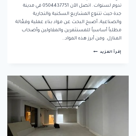
تدوم لسنوات. اتصل الآن 0504437751 في مدينة
جدة حيث تتنوع المشاريع السكنية والتجارية
والصناعية، أصبح البحث عن مواد بناء عملية وفعّالة
مطلباً أساسياً للمستثمرين والمقاولين وأصحاب
المنازل. ومن أبرز هذه المواد…
ألواح
إقرأ المزيد
ساندوتش
بانل
في
جدة:
عزل
حراري
وصوتي
مع
متانة
عالية