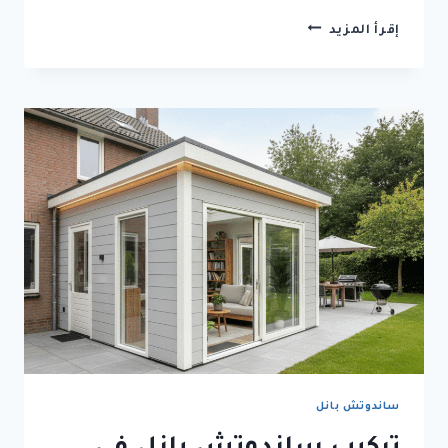
تركيب
إقرأ المزيد
ساندوتش
بانل
جدة
|
غرف
ساندوتش
بانل
معزولة
بجودة
عالية
ساندوتش بانل