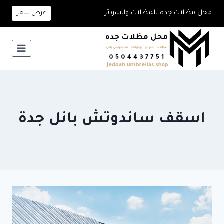
لتجاوز
محل مظلات جده للمظلات والسواتر
عرض سعر
لى
لمحتوى
اسقف ساندوتش بانل جدة