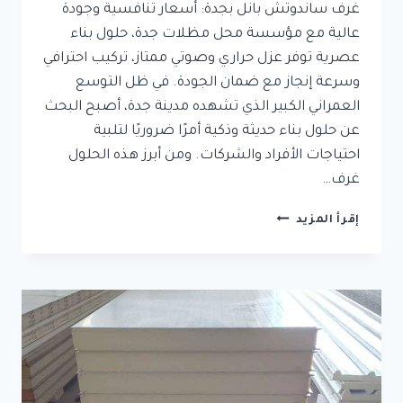
غرف ساندوتش بانل بجدة: أسعار تنافسية وجودة
عالية مع مؤسسة محل مظلات جدة، حلول بناء
عصرية توفر عزل حراري وصوتي ممتاز، تركيب احترافي
وسرعة إنجاز مع ضمان الجودة. في ظل التوسع
العمراني الكبير الذي تشهده مدينة جدة، أصبح البحث
عن حلول بناء حديثة وذكية أمرًا ضروريًا لتلبية
احتياجات الأفراد والشركات. ومن أبرز هذه الحلول
غرف…
غرف
إقرأ المزيد
ساندوتش
بانل
بجدة:
أسعار
تنافسية
وجودة
عالية