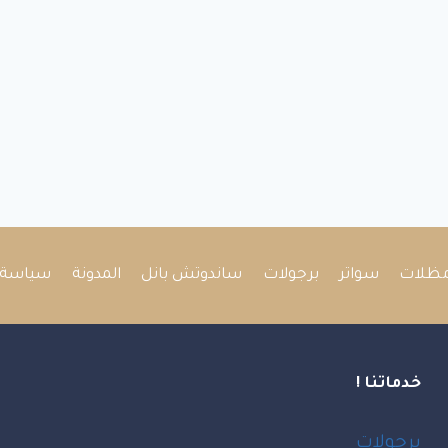
ظلات
سواتر
برجولات
ساندوتش بانل
المدونة
سياسة 
خدماتنا !
برجولات