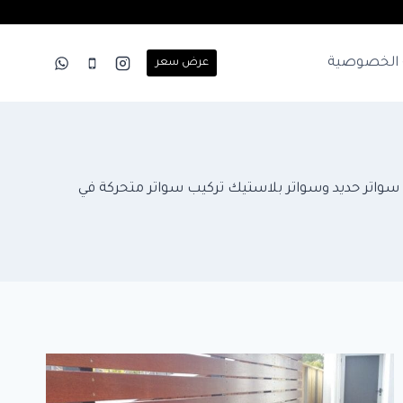
الخصوصية
عرض سعر
واتر جده تركيب احدث السواتر الخشبية والسواتر القماش وسواتر حديد مودرن حداد سواتر في جدة افضل سعر 0504437751 سواتر حديد وسواتر بلاستيك تركيب سواتر متحركة في