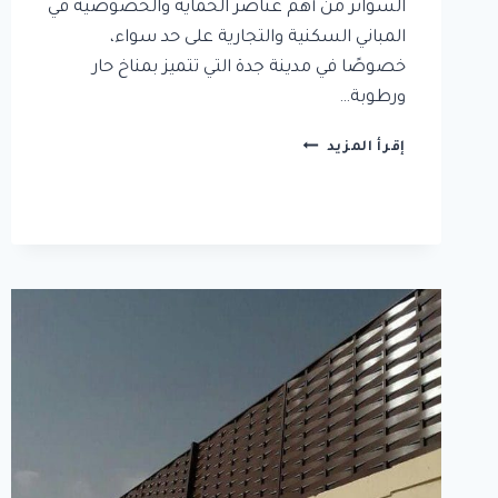
السواتر من أهم عناصر الحماية والخصوصية في
المباني السكنية والتجارية على حد سواء،
خصوصًا في مدينة جدة التي تتميز بمناخ حار
ورطوبة…
تركيب
إقرأ المزيد
سواتر
جدة
|
سواتر
احواش
منزلية