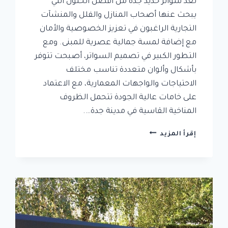
تعد سواتر حديد جدة من أفضل الحلول التي
يبحث عنها أصحاب المنازل والفلل والمنشآت
التجارية الراغبون في تعزيز الخصوصية والأمان
مع إضافة لمسة جمالية عصرية للمبنى. ومع
التطور الكبير في تصميم السواتر، أصبحت تتوفر
بأشكال وألوان متعددة تناسب مختلف
الاحتياجات والواجهات المعمارية، مع الاعتماد
على خامات عالية الجودة تتحمل الظروف
المناخية القاسية في مدينة جدة….
سواتر
إقرأ المزيد
حديد
جدة
|
تركيب
سواتر
جدران
منزلية
في
جدة