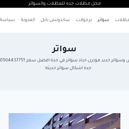
محل مظلات جده للمظلات والسواتر
ظلات
سواتر
برجولات
ساندوتش بانل
المدونة
سياسة 
سواتر
س
جدة اشكال سواتر حديثه